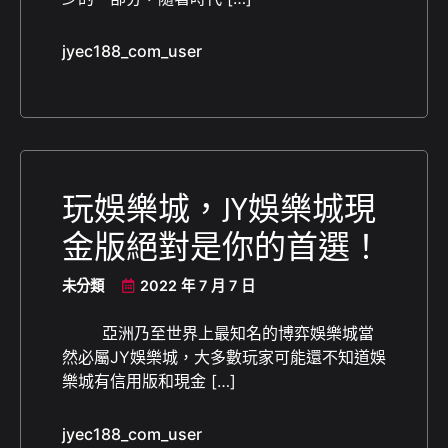
jyec188_com_user
玩娛樂城，JY娛樂城現
金版絕對是你的首選！
未分類
2022 年 7 月 7 日
亞洲乃至世界上最知名的博弈娛樂城當
然必屬JY娛樂城，大多數玩家可能還不知道娛
樂城有信用版和現金 […]
jyec188_com_user