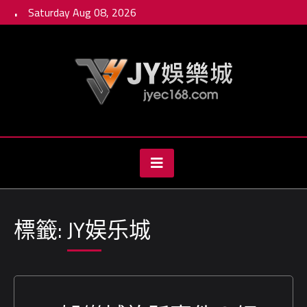
Skip
Saturday Aug 08, 2026
to
content
JY娛樂城
JY娛樂城
標籤:
JY娱乐城