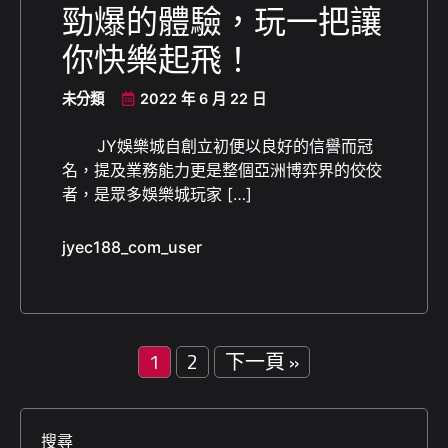
勁爆的體驗，玩一把讓
你快樂起飛！
未分類
2022 年 6 月 22 日
JY娛樂城自創立初便以良好的信譽而冠
名，提及業務能力更是整個亞洲博弈界的佼佼
者，是眾多娛樂城玩家 […]
jyec188_com_user
1
2
下一頁 »
搜尋