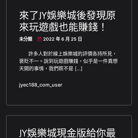
來了JY娛樂城後發現原
來玩遊戲也能賺錢！
未分類
2022 年 6 月 25 日
許多人對於線上娛樂城的評價各持所見，
褒貶不一。說到玩遊戲賺錢，似乎是一件異想
天開的事情，我們既不是 […]
jyec188_com_user
JY娛樂城現金版給你最