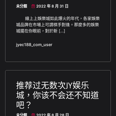
未分類
2022 年 8 月 31 日
線上上娛樂城如此爆火的年代，各家娛樂
城品牌在市場上可謂棋手對逢。那麼多的娛樂
城擺在你眼前，對於新 […]
jyec188_com_user
推荐过无数次JY娱乐
城，你该不会还不知道
吧？
未分類
2022 年 8 月 28 日