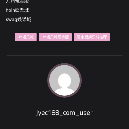
九州現金版
hoin
娛樂城
swag
娛樂城
JY娱乐城
JY娱乐城现金版
现金版娱乐城推荐
jyec188_com_user