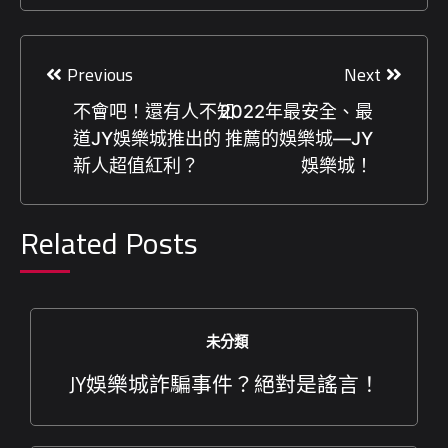
文
章
Previous
Next
導
不會吧！還有人不知
2022年最安全、最
覽
道JY娛樂城推出的
推薦的娛樂城—JY
新人超值紅利？
娛樂城！
Related Posts
未分類
JY娛樂城詐騙事件？絕對是謠言！