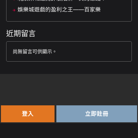
娛樂城遊戲的盈利之王——百家樂
近期留言
尚無留言可供顯示。
登入
立即註冊