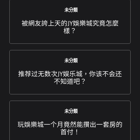
未分類
被網友誇上天的JY娛樂城究竟怎麼
樣？
未分類
推荐过无数次JY娱乐城，你该不会还
不知道吧？
未分類
玩娛樂城一个月竟然能攢出一套房的
首付！