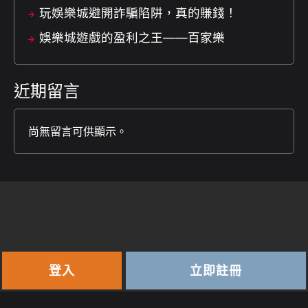
玩娛樂城避開詐騙陷阱，真的賺錢！
娛樂城遊戲的盈利之王——百家樂
近期留言
尚無留言可供顯示。
登入
立即註冊