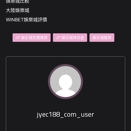
娛樂城比較
大陸娛樂城
WINBET
娛樂城評價
JY 娱乐城优惠推荐
JY 娱乐城体验金
娱乐城推荐
jyec188_com_user