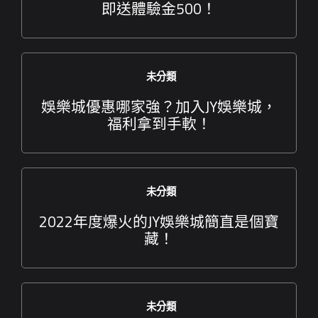
即送體驗金500！
未分類
娛樂城優惠哪家強？加入JY娛樂城，
福利拿到手軟！
未分類
2022年度爆火的JY娛樂城簡直是個寶
藏！
未分類